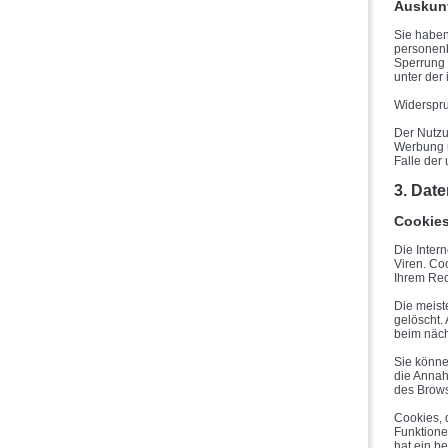
Auskunf
Sie haben
personenb
Sperrung 
unter de
Widerspr
Der Nutzu
Werbung u
Falle der
3. Dat
Cookie
Die Inter
Viren. Co
Ihrem Rec
Die meist
gelöscht.
beim näc
Sie könne
die Annah
des Brows
Cookies, 
Funktione
hat ein b