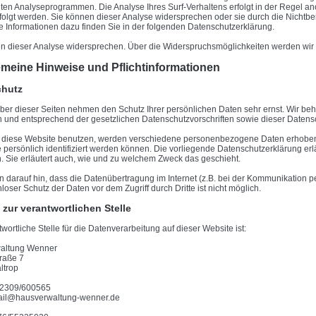
en Analyseprogrammen. Die Analyse Ihres Surf-Verhaltens erfolgt in der Regel an
folgt werden. Sie können dieser Analyse widersprechen oder sie durch die Nichtbe
rte Informationen dazu finden Sie in der folgenden Datenschutzerklärung.
n dieser Analyse widersprechen. Über die Widerspruchsmöglichkeiten werden wir S
gemeine Hinweise und Pflichtinformationen
chutz
iber dieser Seiten nehmen den Schutz Ihrer persönlichen Daten sehr ernst. Wir 
ch und entsprechend der gesetzlichen Datenschutzvorschriften sowie dieser Datens
 diese Website benutzen, werden verschiedene personenbezogene Daten erhoben
 persönlich identifiziert werden können. Die vorliegende Datenschutzerklärung erl
n. Sie erläutert auch, wie und zu welchem Zweck das geschieht.
n darauf hin, dass die Datenübertragung im Internet (z.B. bei der Kommunikation p
loser Schutz der Daten vor dem Zugriff durch Dritte ist nicht möglich.
 zur verantwortlichen Stelle
wortliche Stelle für die Datenverarbeitung auf dieser Website ist:
altung Wenner
traße
7
ltrop
02309/600565
mail@hausverwaltung-wenner.de