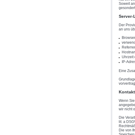
Soweit an
gesondert
Server-
Der Provi
an uns übe
Browser
verwend
Referre
Hostnam
Uhrzeit
IP-Adre
Eine Zusa
Grundlage 
vorvertra
Kontakt
Wenn Sie 
angegeben
wir nicht 
Die Verar
lit
. a DSGV
Rechtmäßi
Die von I
Speicheru