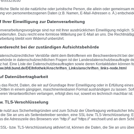
176/55325030
liche Stelle ist die natürliche oder juristische Person, die allein oder gemeinsam 
ung von personenbezogenen Daten (z.B. Namen, E-Mail-Adressen o. Ä.) entscheide
f Ihrer Einwilligung zur Datenverarbeitung
enverarbeitungsvorgänge sind nur mit Ihrer ausdrücklichen Einwilligung möglich. Si
 widerrufen. Dazu reicht eine formlose Mitteilung per E-Mail an uns. Die Rechtmäßig
rbeitung bleibt vom Widerruf unberührt.
rderecht bei der zuständigen Aufsichtsbehörde
datenschutzrechtlicher Verstöße steht dem Betroffenen ein Beschwerderecht bei de
behörde in datenschutzrechtlichen Fragen ist der Landesdatenschutzbeauftragte
tz hat. Eine Liste der Datenschutzbeauftragten sowie deren Kontaktdaten können
ww.bfdi.bund.de/DE/Infothek/Anschriften_Links/anschriften_links-node.html
uf Datenübertragbarkeit
das Recht, Daten, die wir auf Grundlage Ihrer Einwilligung oder in Erfüllung eines 
Dritten in einem gängigen, maschinenlesbaren Format aushändigen zu lassen. Sofe
eren Verantwortlichen verlangen, erfolgt dies nur, soweit es technisch machbar ist.
w. TLS-Verschlüsselung
te nutzt aus Sicherheitsgründen und zum Schutz der Übertragung vertraulicher Inh
 die Sie an uns als Seitenbetreiber senden, eine SSL-bzw. TLS-Verschlüsselung. 
s die Adresszeile des Browsers von “http://” auf “https://” wechselt und an dem Sch
SSL- bzw. TLS-Verschlüsselung aktiviert ist, können die Daten, die Sie an uns über