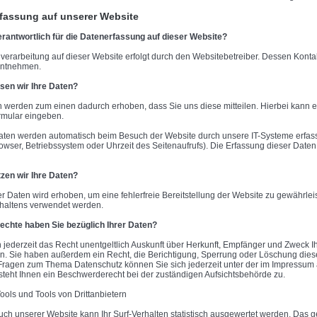
fassung auf unserer Website
erantwortlich für die Datenerfassung auf dieser Website?
verarbeitung auf dieser Website erfolgt durch den Websitebetreiber. Dessen Kon
entnehmen.
sen wir Ihre Daten?
n werden zum einen dadurch erhoben, dass Sie uns diese mitteilen. Hierbei kann es
rmular eingeben.
ten werden automatisch beim Besuch der Website durch unsere IT-Systeme erfasst.
rowser, Betriebssystem oder Uhrzeit des Seitenaufrufs). Die Erfassung dieser Daten
zen wir Ihre Daten?
der Daten wird erhoben, um eine fehlerfreie Bereitstellung der Website zu gewährle
haltens verwendet werden.
chte haben Sie bezüglich Ihrer Daten?
 jederzeit das Recht unentgeltlich Auskunft über Herkunft, Empfänger und Zweck
en. Sie haben außerdem ein Recht, die Berichtigung, Sperrung oder Löschung dies
Fragen zum Thema Datenschutz können Sie sich jederzeit unter der im Impress
steht Ihnen ein Beschwerderecht bei der zuständigen Aufsichtsbehörde zu.
ools und Tools von Drittanbietern
ch unserer Website kann Ihr Surf-Verhalten statistisch ausgewertet werden. Das g