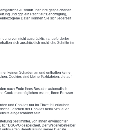
ntgeltliche Auskunft über Ihre gespeicherten
ung und ggf. ein Recht auf Berichtigung,
enbezogene Daten können Sie sich jederzeit
ndung von nicht ausdrücklich angeforderter
halten sich ausdrücklich rechtliche Schritte im
chner keinen Schaden an und enthalten keine
chen. Cookies sind kleine Textdateien, die auf
rden nach Ende Ihres Besuchs automatisch
ese Cookies ermöglichen es uns, Ihren Browser
rden und Cookies nur im Einzelfall erlauben,
atische Löschen der Cookies beim Schließen
ebsite eingeschränkt sein.
tellung bestimmter, von Ihnen erwünschter
 1
lit
. f DSGVO gespeichert. Der Websitebetreiber
 optimierten Bereitstellung seiner Dienste.