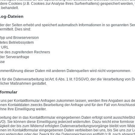
dere Cookies (z.B. Cookies zur Analyse Ihres Surfverhaltens) gespeichert werden,
 behandelt.
Log-Dateien
der der Seiten erhebt und speichert automatisch Informationen in so genannten Se
rmittelt. Dies sind:
typ und Browserversion
etes Betriebssystem
r URL
e des zugreifenden Rechners
 der Serveranfrage
sse
mmenführung dieser Daten mit anderen Datenquellen wird nicht vorgenommen.
für die Datenverarbeitung ist Art. 6 Abs. 1
lit
. f DSGVO, der die Verarbeitung von Da
glicher Maßnahmen gestattet.
formular
uns per Kontaktformular Anfragen zukommen lassen, werden Ihre Angaben aus dem
en Kontaktdaten zwecks Bearbeitung der Anfrage und für den Fall von Anschluss
ohne Ihre Einwilligung weiter.
beitung der in das Kontaktformular eingegebenen Daten erfolgt somit ausschließlich 
O). Sie können diese Einwilligung jederzeit widerrufen. Dazu reicht eine formlose 
gkeit der bis zum Widerruf erfolgten Datenverarbeitungsvorgänge bleibt vom Wide
hnen im Kontaktformular eingegebenen Daten verbleiben bei uns, bis Sie uns zur Lö
ng widerrufen oder der Zweck für die Datenspeicherung entfällt (z.B. nach abgesch