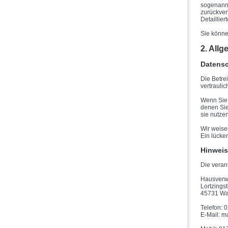
sogenannt
zurückver
Detaillie
Sie könne
2. All
Datens
Die Betre
vertrauli
Wenn Sie
denen Sie
sie nutze
Wir weise
Ein lücken
Hinweis
Die verant
Hausverw
Lortzings
45731 Wa
Telefon: 
E-Mail: 