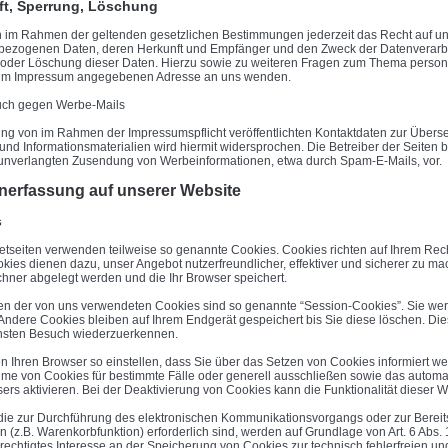
t, Sperrung, Löschung
 im Rahmen der geltenden gesetzlichen Bestimmungen jederzeit das Recht auf une
ezogenen Daten, deren Herkunft und Empfänger und den Zweck der Datenverarbeit
oder Löschung dieser Daten. Hierzu sowie zu weiteren Fragen zum Thema person
r im Impressum angegebenen Adresse an uns wenden.
uch gegen Werbe-Mails
ng von im Rahmen der Impressumspflicht veröffentlichten Kontaktdaten zur Überse
nd Informationsmaterialien wird hiermit widersprochen. Die Betreiber der Seiten be
 unverlangten Zusendung von Werbeinformationen, etwa durch Spam-E-Mails, vor.
enerfassung auf unserer Website
s
netseiten verwenden teilweise so genannte Cookies. Cookies richten auf Ihrem Re
okies dienen dazu, unser Angebot nutzerfreundlicher, effektiver und sicherer zu ma
hner abgelegt werden und die Ihr Browser speichert.
en der von uns verwendeten Cookies sind so genannte “Session-Cookies”. Sie we
 Andere Cookies bleiben auf Ihrem Endgerät gespeichert bis Sie diese löschen. Di
hsten Besuch wiederzuerkennen.
n Ihren Browser so einstellen, dass Sie über das Setzen von Cookies informiert we
me von Cookies für bestimmte Fälle oder generell ausschließen sowie das autom
ers aktivieren. Bei der Deaktivierung von Cookies kann die Funktionalität dieser W
die zur Durchführung des elektronischen Kommunikationsvorgangs oder zur Bereits
n (z.B. Warenkorbfunktion) erforderlich sind, werden auf Grundlage von Art. 6 Abs.
erechtigtes Interesse an der Speicherung von Cookies zur technisch fehlerfreien und