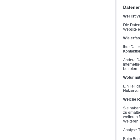
Datener
Wer ist v
Die Daten
Website 
Wie erfas
Ihre Date
Kontaktfo
Andere Da
Internetb
betreten.
Wofür nut
Ein Teil 
Nutzerver
Welche Re
Sie haben
zu erhalt
weiteren 
Weiteren 
Analyse-T
Beim Besu