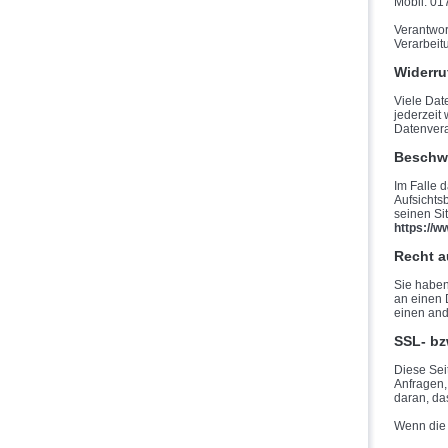
Mobil: 0
Verantwort
Verarbeit
Widerru
Viele Dat
jederzeit
Datenvera
Beschwe
Im Falle 
Aufsichts
seinen Si
https://w
Recht a
Sie haben 
an einen 
einen and
SSL- bz
Diese Sei
Anfragen,
daran, das
Wenn die 